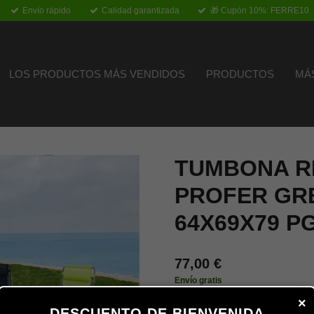
Envío rápido
Calidad garantizada
🎁 Cupón 10%: FERRE10
LOS PRODUCTOS MÁS VENDIDOS
PRODUCTOS
MÁ
TUMBONA R
PROFER GR
64X69X79 P
77,00 €
Envío gratis
×
DESCUENTO DE BIENVENIDA