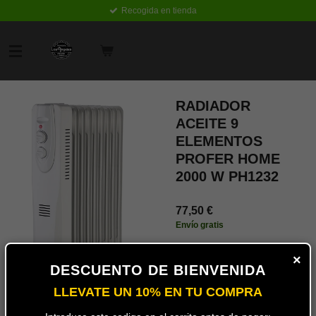
Recogida en tienda
Ir
al
contenido
principal
RADIADOR
ACEITE 9
ELEMENTOS
PROFER HOME
2000 W PH1232
77,50 €
Envío gratis
Añadir
×
al
DESCUENTO DE BIENVENIDA
carrito
LLEVATE UN 10% EN TU COMPRA