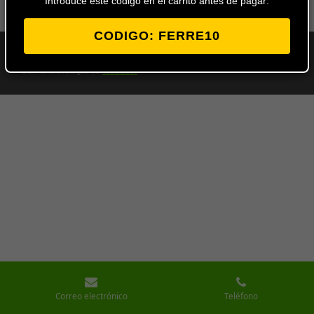
Introduce este codigo en el carrito antes de pagar:
CODIGO: FERRE10
© 2024 - 2026 Ferretería Los Ángeles
Con la tecnología de
Webador
Correo electrónico
Teléfono