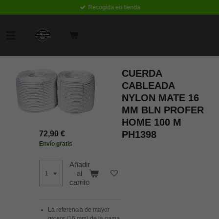
Recogida en tienda
Ir
al
contenido
principal
CUERDA
CABLEADA
NYLON MATE 16
MM BLN PROFER
HOME 100 M
PH1398
72,90 €
Envío gratis
Añadir
al
carrito
La referencia de mayor
grosor (16 mm) de la gama