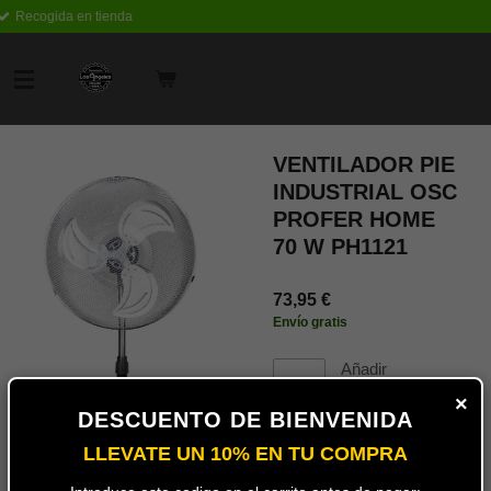
a
Envío rápido
Ir
al
contenido
principal
VENTILADOR PIE
INDUSTRIAL OSC
PROFER HOME
70 W PH1121
73,95 €
Envío gratis
Añadir
al
×
carrito
DESCUENTO DE BIENVENIDA
LLEVATE UN 10% EN TU COMPRA