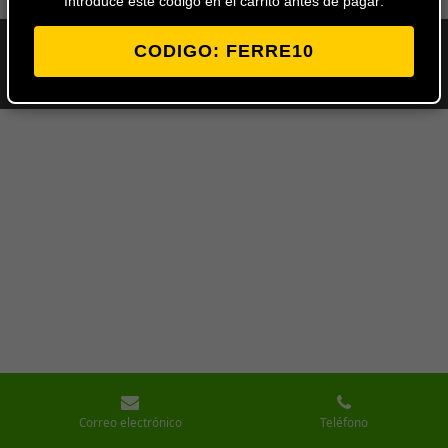
Introduce este codigo en el carrito antes de pagar:
CODIGO: FERRE10
© 2024 - 2026 Ferretería Los Ángeles
Con la tecnología de
Webador
Correo electrónico
Teléfono