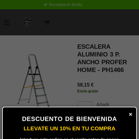
Recogida en tienda
Ir
al
contenido
principal
ESCALERA
ALUMINIO 3 P.
ANCHO PROFER
HOME - PH1466
58,15 €
Envío gratis
Añadir
al
×
carrito
DESCUENTO DE BIENVENIDA
LLEVATE UN 10% EN TU COMPRA