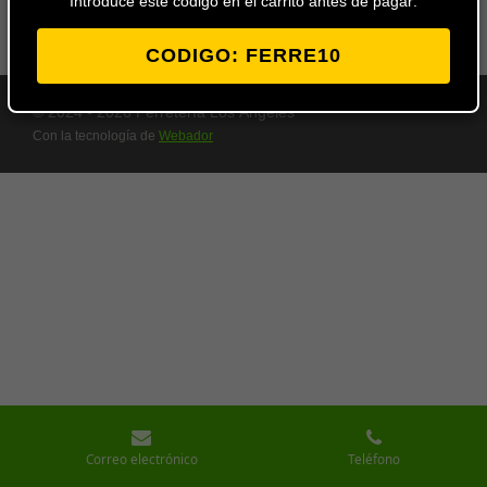
Introduce este codigo en el carrito antes de pagar:
CODIGO: FERRE10
© 2024 - 2026 Ferretería Los Ángeles
Con la tecnología de
Webador
Correo electrónico
Teléfono