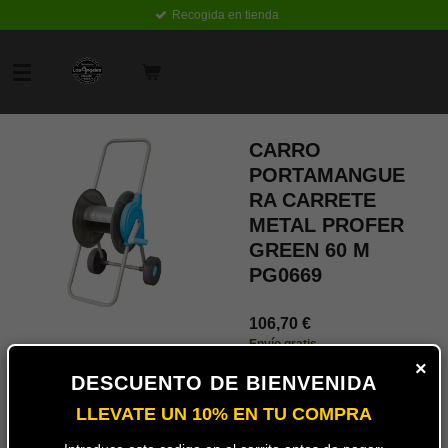
Recogida en tienda
Ir
al
contenido
principal
CARRO
PORTAMANGUE
RA CARRETE
METAL PROFER
GREEN 60 M
PG0669
106,70 €
Envío gratis
×
DESCUENTO DE BIENVENIDA
Añadir
al
LLEVATE UN 10% EN TU COMPRA
carrito