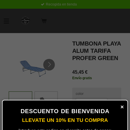
Recogida en tienda
Ir
al
contenido
principal
TUMBONA PLAYA
ALUM TARIFA
PROFER GREEN
45,45 €
Envío gratis
color
×
DESCUENTO DE BIENVENIDA
LLEVATE UN 10% EN TU COMPRA
Añadir
al