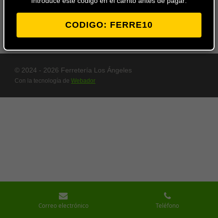
Introduce este codigo en el carrito antes de pagar:
carrito
CODIGO: FERRE10
© 2024 - 2026 Ferretería Los Ángeles
Con la tecnología de
Webador
Correo electrónico
Teléfono