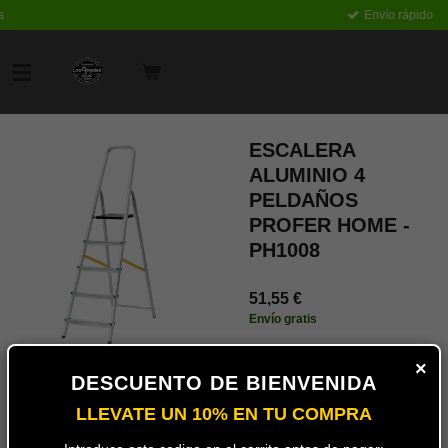
Envío rápido
Ir
al
contenido
principal
ESCALERA
ALUMINIO 4
PELDAÑOS
PROFER HOME -
PH1008
51,55 €
Envío gratis
Añadir
×
al
DESCUENTO DE BIENVENIDA
carrito
LLEVATE UN 10% EN TU COMPRA