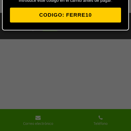
Introduce este codigo en el carrito antes de pagar:
CODIGO: FERRE10
© 2024 - 2026 Ferretería Los Ángeles
Con la tecnología de
Webador
Correo electrónico
Teléfono