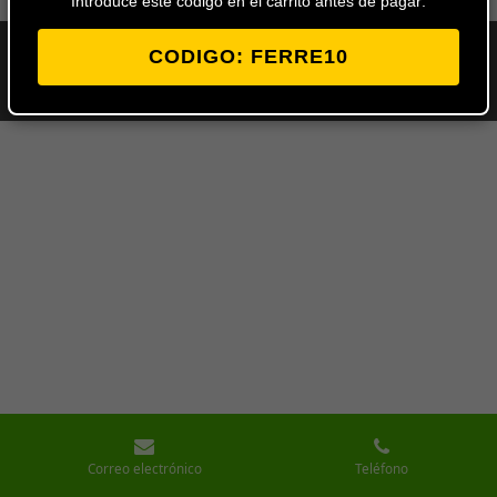
Introduce este codigo en el carrito antes de pagar:
CODIGO: FERRE10
© 2024 - 2026 Ferretería Los Ángeles
Con la tecnología de
Webador
Correo electrónico
Teléfono