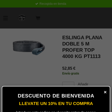
Recogida en tienda
Ir
al
contenido
principal
ESLINGA PLANA
DOBLE 5 M
PROFER TOP
4000 KG PT1113
52,85 €
Envío gratis
Añadir
al
×
carrito
DESCUENTO DE BIENVENIDA
LLEVATE UN 10% EN TU COMPRA