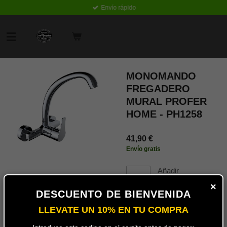
Envío rápido
Ir
al
contenido
principal
MONOMANDO
FREGADERO
MURAL PROFER
HOME - PH1258
41,90 €
Envío gratis
Añadir
al
×
carrito
DESCUENTO DE BIENVENIDA
LLEVATE UN 10% EN TU COMPRA