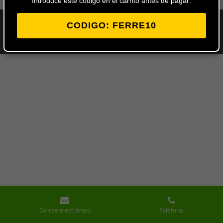
Introduce este codigo en el carrito antes de pagar:
CODIGO: FERRE10
© 2024 - 2026 Ferretería Los Ángeles
Con la tecnología de
Webador
Correo electrónico
Teléfono