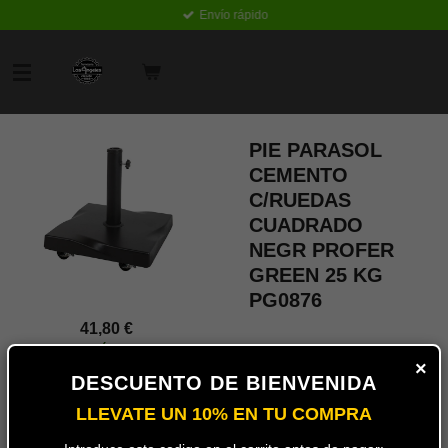
Envío rápido
Ir
al
contenido
principal
PIE PARASOL
CEMENTO
C/RUEDAS
CUADRADO
NEGR PROFER
GREEN 25 KG
PG0876
41,80 €
Envío gratis
×
DESCUENTO DE BIENVENIDA
Añadir
al
LLEVATE UN 10% EN TU COMPRA
carrito