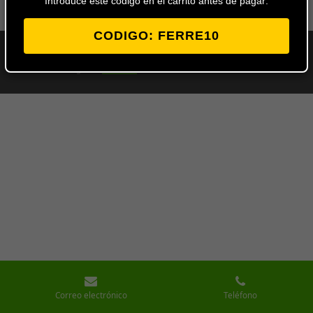
Introduce este codigo en el carrito antes de pagar:
CODIGO: FERRE10
© 2024 - 2026 Ferretería Los Ángeles
Con la tecnología de
Webador
Correo electrónico
Teléfono