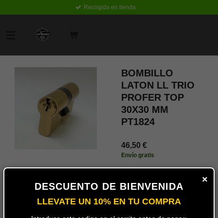
Recogida en tienda
Ir
al
contenido
principal
BOMBILLO
LATON LL TRIO
PROFER TOP
30X30 MM
PT1824
46,50 €
Envío gratis
Añadir
×
al
DESCUENTO DE BIENVENIDA
carrito
LLEVATE UN 10% EN TU COMPRA