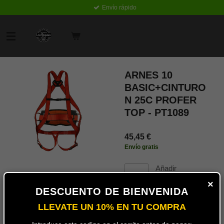
Envío rápido
Ir
al
contenido
principal
ARNES 10
BASIC+CINTURO
N 25C PROFER
TOP - PT1089
45,45 €
Envío gratis
Añadir
al
×
carrito
DESCUENTO DE BIENVENIDA
LLEVATE UN 10% EN TU COMPRA