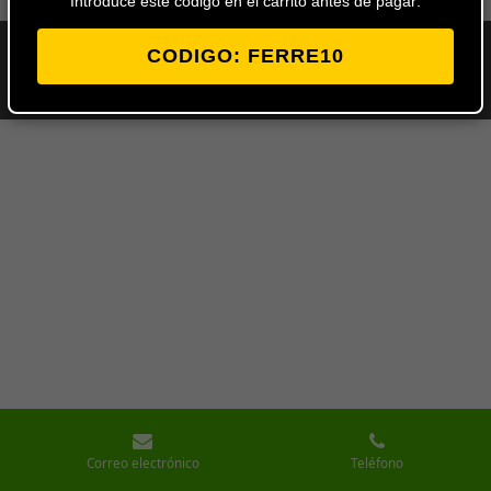
Introduce este codigo en el carrito antes de pagar:
CODIGO: FERRE10
© 2024 - 2026 Ferretería Los Ángeles
Con la tecnología de
Webador
Correo electrónico
Teléfono