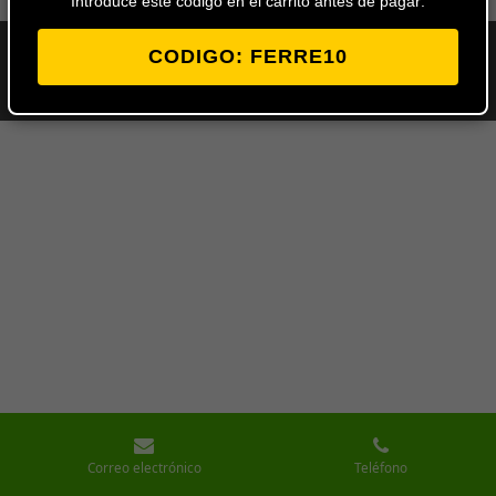
Introduce este codigo en el carrito antes de pagar:
CODIGO: FERRE10
© 2024 - 2026 Ferretería Los Ángeles
Con la tecnología de
Webador
Correo electrónico
Teléfono