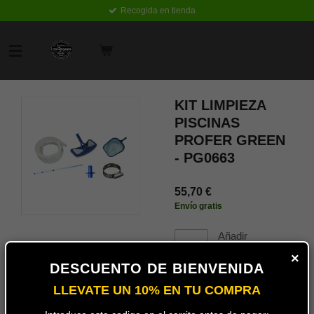
Recogida en tienda
Ir
al
contenido
principal
KIT LIMPIEZA
PISCINAS
PROFER GREEN
- PG0663
55,70 €
Envío gratis
Añadir
al
×
carrito
DESCUENTO DE BIENVENIDA
LLEVATE UN 10% EN TU COMPRA