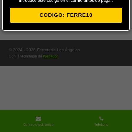
Introduce este codigo en el carrito antes de pagar:
Añadir
al
carrito
CODIGO: FERRE10
© 2024 - 2026 Ferretería Los Ángeles
Con la tecnología de
Webador
Correo electrónico
Teléfono