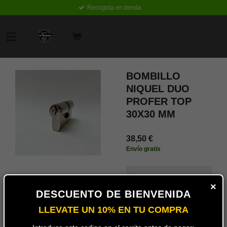
Recogida en tienda
Ir
al
contenido
principal
BOMBILLO
NIQUEL DUO
PROFER TOP
30X30 MM
38,50 €
Envío gratis
leva
×
DESCUENTO DE BIENVENIDA
LLEVATE UN 10% EN TU COMPRA