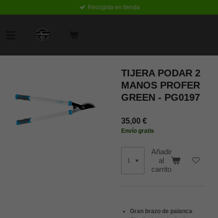
Recogida en tienda
Ir
al
contenido
principal
TIJERA PODAR 2
MANOS PROFER
GREEN - PG0197
35,00 €
Envío gratis
Añadir
al
carrito
Gran brazo de palanca
: