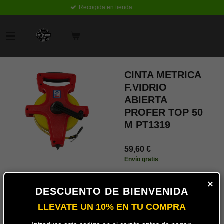
Recogida en tienda
Ir
al
contenido
principal
CINTA METRICA
F.VIDRIO
ABIERTA
PROFER TOP 50
M PT1319
59,60 €
Envío gratis
Añadir
×
al
DESCUENTO DE BIENVENIDA
carrito
LLEVATE UN 10% EN TU COMPRA