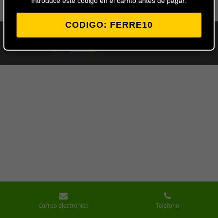
Introduce este codigo en el carrito antes de pagar:
CODIGO: FERRE10
© 2024 - 2026 Ferretería Los Ángeles
Con la tecnología de
Webador
Correo electrónico
Teléfono