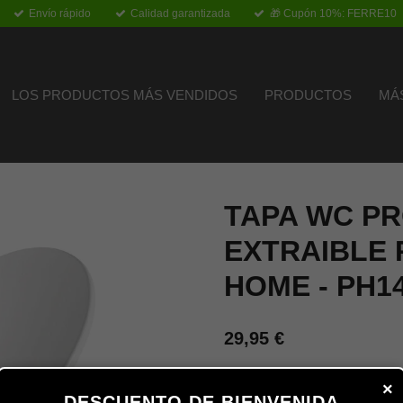
Envío rápido
Calidad garantizada
🎁 Cupón 10%: FERRE10
LOS PRODUCTOS MÁS VENDIDOS
PRODUCTOS
MÁ
TAPA WC P
EXTRAIBLE
HOME - PH1
29,95 €
×
Añadir al carrito
DESCUENTO DE BIENVENIDA