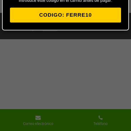
Introduce este codigo en el carrito antes de pagar:
CODIGO: FERRE10
© 2024 - 2026 Ferretería Los Ángeles
Con la tecnología de
Webador
Correo electrónico
Teléfono