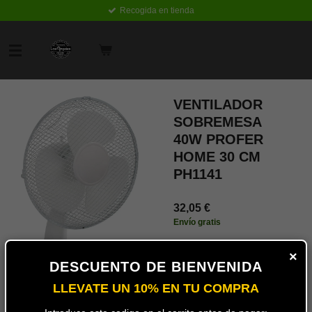
Recogida en tienda
Ir
al
contenido
principal
VENTILADOR
SOBREMESA
40W PROFER
HOME 30 CM
PH1141
32,05 €
Envío gratis
Añadir
×
al
DESCUENTO DE BIENVENIDA
carrito
LLEVATE UN 10% EN TU COMPRA