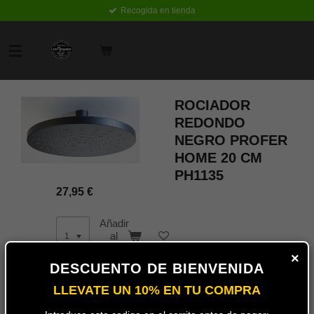
Recogida en tienda
Ir
al
contenido
principal
ROCIADOR
REDONDO
NEGRO PROFER
HOME 20 CM
PH1135
27,95 €
Añadir
al
carrito
×
DESCUENTO DE BIENVENIDA
LLEVATE UN 10% EN TU COMPRA