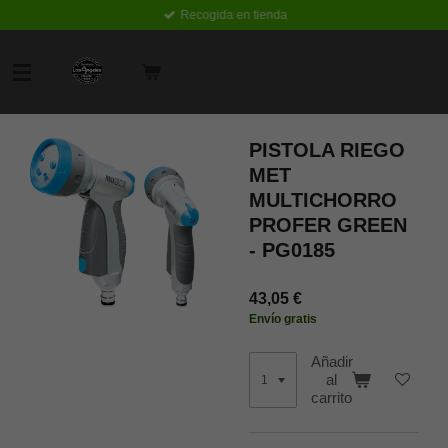
Recogida en tienda
Ir
al
contenido
principal
PISTOLA RIEGO
MET
MULTICHORRO
PROFER GREEN
- PG0185
43,05 €
Envío gratis
Añadir
al
carrito