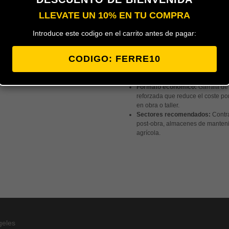
LLEVATE UN 10% EN TU COMPRA
Introduce este codigo en el carrito antes de pagar:
Garrafa profesional de 5 litros d
para pintores profesionales y em
CODIGO: FERRE10
Poder aglutinante:
Facilita una m
pinturas alquídicas, mejorando la
de la madera.
Formato económico:
Garrafa de
reforzada que reduce el coste por
en obra o taller.
Sectores recomendados:
Contra
post-obra, almacenes de mantenimi
agrícola.
geles