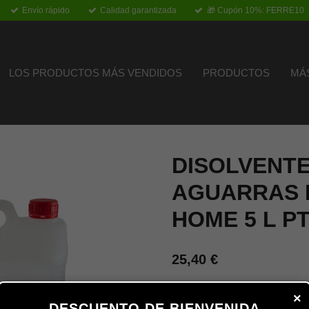
Envío rápido
Calidad garantizada
🎁 Cupón 10%: FERRE10
LOS PRODUCTOS MÁS VENDIDOS
PRODUCTOS
MÁ
DISOLVENTE
AGUARRAS 
HOME 5 L P
25,40 €
×
Añadir al carrito
DESCUENTO DE BIENVENIDA