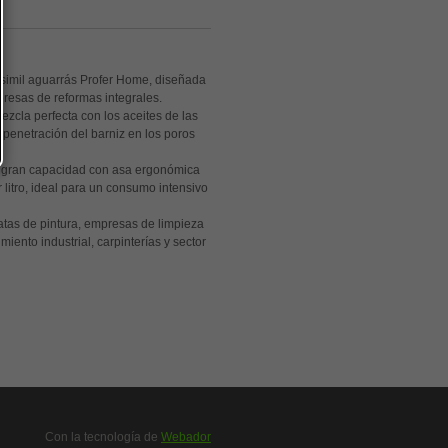
e simil aguarrás Profer Home, diseñada
presas de reformas integrales.
ezcla perfecta con los aceites de las
 penetración del barniz en los poros
 gran capacidad con asa ergonómica
 litro, ideal para un consumo intensivo
tas de pintura, empresas de limpieza
ento industrial, carpinterías y sector
Con la tecnología de
Webador