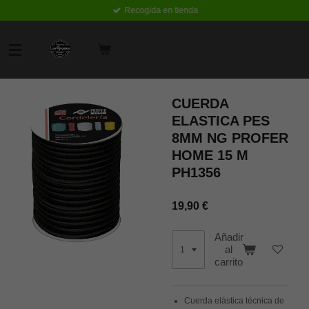
Recogida en tienda
Ir
al
contenido
principal
CUERDA
ELASTICA PES
8MM NG PROFER
HOME 15 M
PH1356
19,90 €
Añadir
al
carrito
Cuerda elástica técnica de