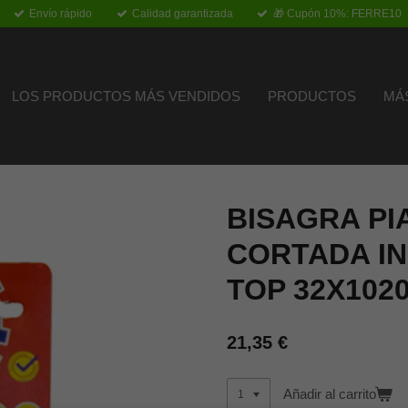
Envío rápido
Calidad garantizada
🎁 Cupón 10%: FERRE10
LOS PRODUCTOS MÁS VENDIDOS
PRODUCTOS
MÁ
BISAGRA PI
CORTADA I
TOP 32X102
21,35 €
Añadir al carrito