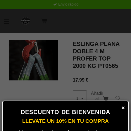
Envío rápido
Ir
al
contenido
principal
ESLINGA PLANA
DOBLE 4 M
PROFER TOP
2000 KG PT0565
17,99 €
Añadir
al
carrito
×
DESCUENTO DE BIENVENIDA
LLEVATE UN 10% EN TU COMPRA