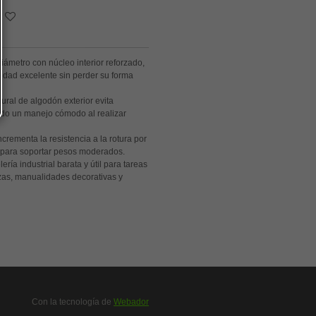
ámetro con núcleo interior reforzado,
lidad excelente sin perder su forma
ral de algodón exterior evita
ndo un manejo cómodo al realizar
ncrementa la resistencia a la rotura por
l para soportar pesos moderados.
ería industrial barata y útil para tareas
as, manualidades decorativas y
Con la tecnología de
Webador