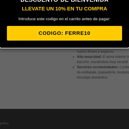
Añadir al carrito
LLEVATE UN 10% EN TU COMPRA
Introduce este codigo en el carrito antes de pagar:
Cuerda de algodón de 5 mm de di
diseñada para ofrecer una flexibi
CODIGO: FERRE10
estructural.
Tacto suave:
Su composición natu
rozaduras en las manos, ofrecie
nudos firmes y seguros.
Alta tenacidad:
El alma interior i
tracción, haciéndola muy versáti
Sectores recomendados:
Cordel
de embalaje, paquetería, mudanz
bricolaje doméstico.
geles