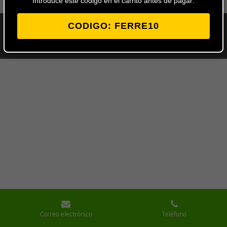
Introduce este codigo en el carrito antes de pagar:
CODIGO: FERRE10
© 2024 - 2026 Ferretería Los Ángeles
Con la tecnología de
Webador
Correo electrónico
Teléfono