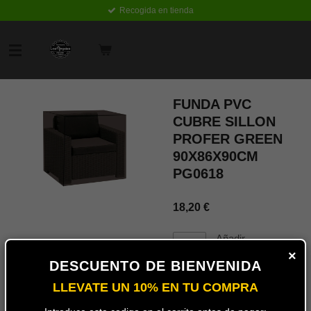
Recogida en tienda
Ir
al
contenido
principal
FUNDA PVC
CUBRE SILLON
PROFER GREEN
90X86X90CM
PG0618
18,20 €
Añadir
al
×
carrito
DESCUENTO DE BIENVENIDA
LLEVATE UN 10% EN TU COMPRA