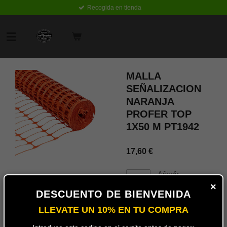
Recogida en tienda
Ir
al
contenido
principal
MALLA
SEÑALIZACION
NARANJA
PROFER TOP
1X50 M PT1942
17,60 €
Añadir
al
×
carrito
DESCUENTO DE BIENVENIDA
LLEVATE UN 10% EN TU COMPRA