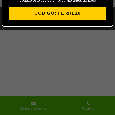
Introduce este codigo en el carrito antes de pagar:
CODIGO: FERRE10
© 2024 - 2026 Ferretería Los Ángeles
Con la tecnología de
Webador
Correo electrónico
Teléfono