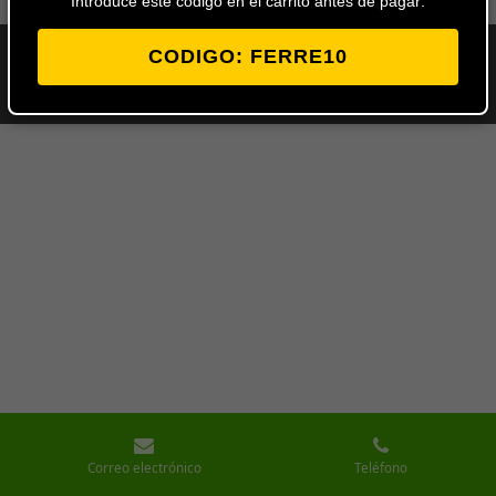
Introduce este codigo en el carrito antes de pagar:
CODIGO: FERRE10
© 2024 - 2026 Ferretería Los Ángeles
Con la tecnología de
Webador
Correo electrónico
Teléfono