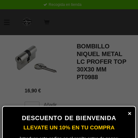
Recogida en tienda
Ir
al
contenido
principal
BOMBILLO
NIQUEL METAL
LC PROFER TOP
30X30 MM
PT0988
16,90 €
Añadir
al
×
carrito
DESCUENTO DE BIENVENIDA
LLEVATE UN 10% EN TU COMPRA