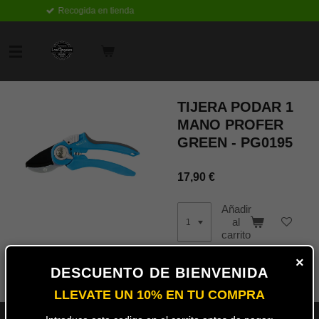
ogida en tienda
Ir
al
contenido
principal
TIJERA PODAR 1
MANO PROFER
GREEN - PG0195
17,90 €
Añadir
al
carrito
×
DESCUENTO DE BIENVENIDA
LLEVATE UN 10% EN TU COMPRA