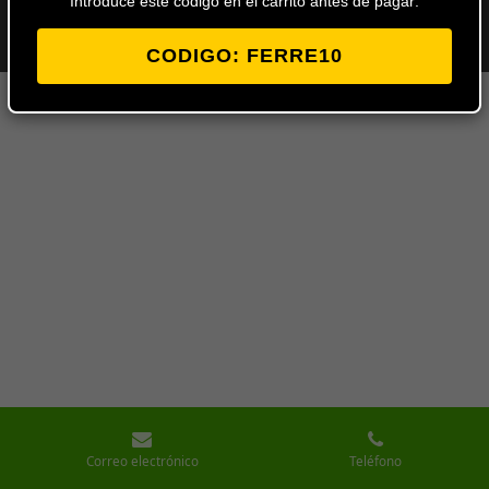
Introduce este codigo en el carrito antes de pagar:
© 2024 - 2026 Ferretería Los Ángeles
Con la tecnología de
Webador
CODIGO: FERRE10
Correo electrónico
Teléfono