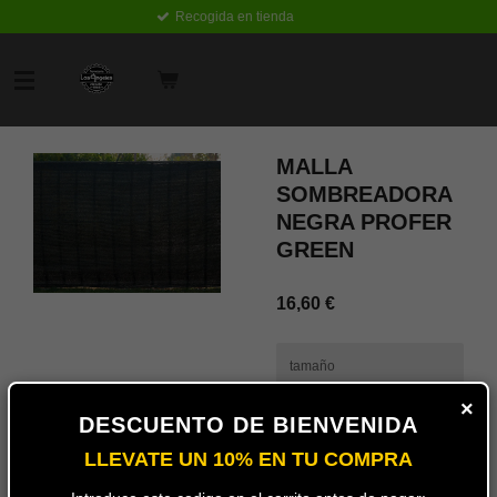
Recogida en tienda
Ir
al
contenido
principal
MALLA
SOMBREADORA
NEGRA PROFER
GREEN
16,60 €
tamaño
×
DESCUENTO DE BIENVENIDA
LLEVATE UN 10% EN TU COMPRA
Añadir