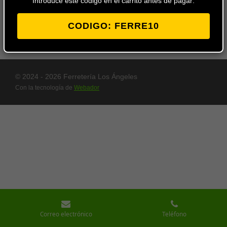
Introduce este codigo en el carrito antes de pagar:
al
carrito
CODIGO: FERRE10
© 2024 - 2026 Ferretería Los Ángeles
Con la tecnología de
Webador
Correo electrónico
Teléfono