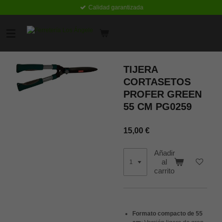
Calidad garantizada
Ir
al
contenido
principal
TIJERA
CORTASETOS
PROFER GREEN
55 CM PG0259
15,00 €
Añadir
al
carrito
Formato compacto de 55