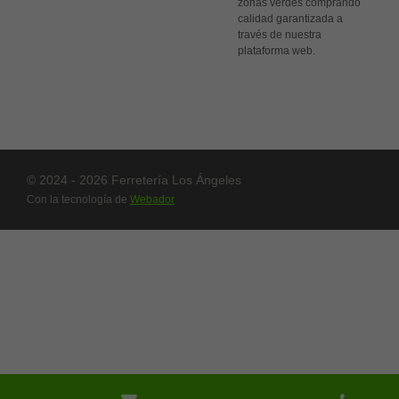
zonas verdes comprando
calidad garantizada a
través de nuestra
plataforma web.
© 2024 - 2026 Ferretería Los Ángeles
Con la tecnología de
Webador