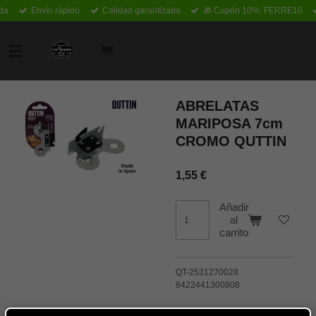
nda
Envío rápido
Calidad garantizada
🎁 Cupón 10%: FERRE10
Ir
al
contenido
principal
ABRELATAS
MARIPOSA 7cm
CROMO QUTTIN
1,55 €
Añadir
al
carrito
QT-2531270028
8422441300808