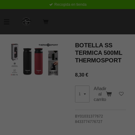
Recogida en tienda
Ir
al
contenido
principal
BOTELLA SS
TERMICA 500ML
THERMOSPORT
8,30 €
Añadir
al
carrito
BY01031377672
8433774776727