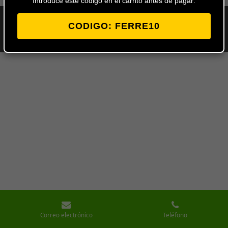
Introduce este codigo en el carrito antes de pagar:
© 2024 - 2026 Ferretería Los Ángeles
CODIGO: FERRE10
Con la tecnología de
Webador
Correo electrónico
Teléfono