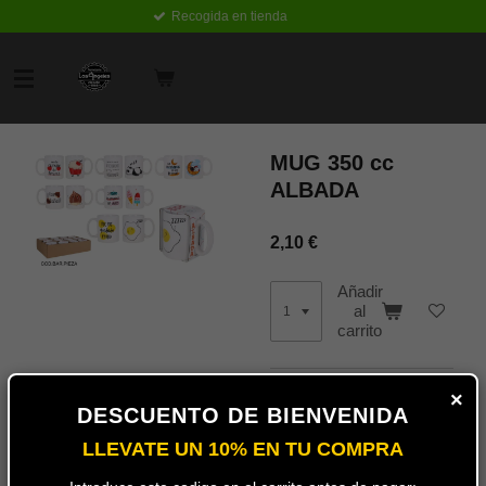
Recogida en tienda
Ir
al
contenido
principal
MUG 350 cc
ALBADA
2,10 €
Añadir
al
carrito
7181010E
×
DESCUENTO DE BIENVENIDA
8435476258198
LLEVATE UN 10% EN TU COMPRA